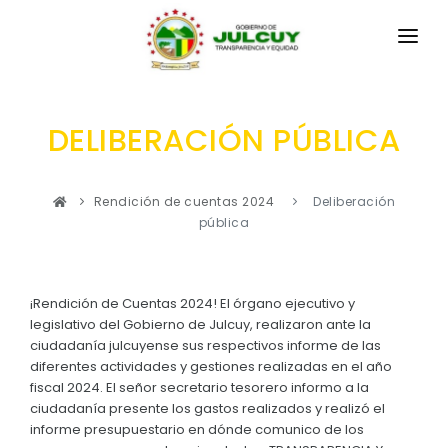
INICIO
DELIBERACIÓN PÚBLICA
LA PARROQUIA
RESEÑA HISTÓRICA
GAD
Rendición de cuentas 2024
Deliberación
pública
Historia Antigua
TRANSPARENCIA
Historia Actual
GESTIÓN Y PRESUPUESTO
Símbolos Cívicos
¡Rendición de Cuentas 2024! El órgano ejecutivo y
GESTIÓN INSTITUCIONAL
legislativo del Gobierno de Julcuy, realizaron ante la
MECANISMOS DE PARTICIPACIÓN
GEOGRAFÍA
ciudadanía julcuyense sus respectivos informe de las
Sesiones Ordinarias
diferentes actividades y gestiones realizadas en el año
TURISMO
Ubicación
CIUDADANÍA ACTIVA
fiscal 2024. El señor secretario tesorero informo a la
Sesiones Extraordinarias
ciudadanía presente los gastos realizados y realizó el
Clima
Solicitud de acceso información pública
informe presupuestario en dónde comunico de los
Resoluciones
NEW