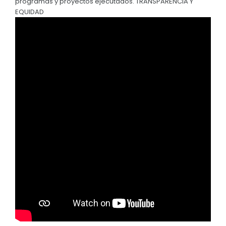
programas y proyectos ejecutados. TRANSPARENCIA Y
Convocatorias
EQUIDAD
GESTIÓN ADMINISTRATIVA
Plan de desarrollo y Ordenamiento Territorial - PD
Plan Anual Contratación - PAC
Plan Operativo Anual - POA
Convenios Institucionales
PRESUPUESTO: EJECUCIÓN Y REPORTES
Cédulas presupuestarias y balances
Procesos de contratación
Ejecución Presupuestaria
Obras y proyectos