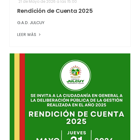
21 de Mayo de 2026 a las 15:00
Convocatorias
Rendición de Cuenta 2025
GESTIÓN ADMINISTRATIVA
G.A.D. JULCUY
Plan de desarrollo y Ordenamiento Territorial - PD
LEER MÁS
Plan Anual Contratación - PAC
Plan Operativo Anual - POA
Convenios Institucionales
PRESUPUESTO: EJECUCIÓN Y REPORTES
Cédulas presupuestarias y balances
Procesos de contratación
Ejecución Presupuestaria
Obras y proyectos