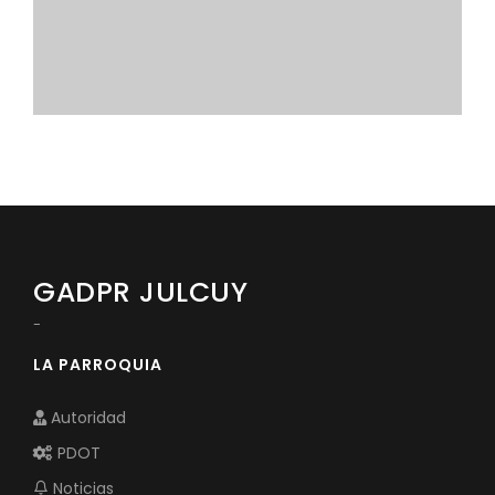
Convocatorias
GESTIÓN ADMINISTRATIVA
Plan de desarrollo y Ordenamiento Territorial - PD
Plan Anual Contratación - PAC
Plan Operativo Anual - POA
Convenios Institucionales
PRESUPUESTO: EJECUCIÓN Y REPORTES
GADPR JULCUY
Cédulas presupuestarias y balances
-
Procesos de contratación
LA PARROQUIA
Ejecución Presupuestaria
Autoridad
Obras y proyectos
PDOT
Noticias