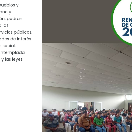
pueblos y
iano y
ión, podrán
a las
vicios públicos,
ades de interés
 social,
contemplada
y las leyes.