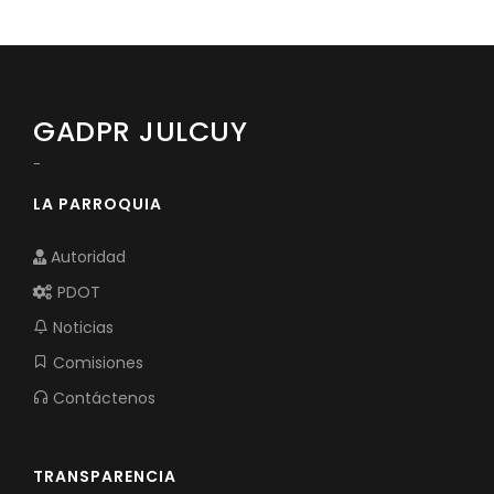
Convocatorias
GESTIÓN ADMINISTRATIVA
Plan de desarrollo y Ordenamiento Territorial - PD
GADPR JULCUY
Plan Anual Contratación - PAC
-
Plan Operativo Anual - POA
LA PARROQUIA
Convenios Institucionales
Autoridad
PRESUPUESTO: EJECUCIÓN Y REPORTES
PDOT
Cédulas presupuestarias y balances
Noticias
Procesos de contratación
Comisiones
Ejecución Presupuestaria
Contáctenos
Obras y proyectos
TRANSPARENCIA